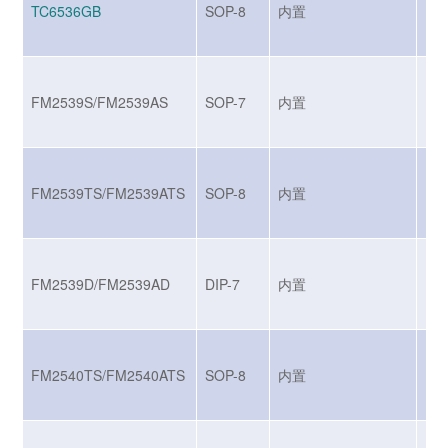
TC6536GB
SOP-8
内置
BJ
FM2539S/FM2539AS
SOP-7
内置
MO
FM2539TS/FM2539ATS
SOP-8
内置
MO
FM2539D/FM2539AD
DIP-7
内置
MO
FM2540TS/FM2540ATS
SOP-8
内置
MO