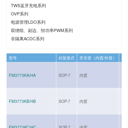
TWS蓝牙充电系列
OVP系列
电源管理LDO系列
双绕组、副边、恒功率PWM系列
非隔离ACDC系列
型号
封装形式
开关管（内置/外置）
开
FM3773KA/HA
SOP-7
内置
BJ
FM3773KB/HB
SOP-7
内置
BJ
FM3773KC/HC
SOP-7
内置
BJ