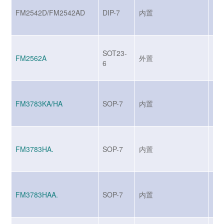
FM2542D/FM2542AD
DIP-7
内置
MO
SOT23-
FM2562A
外置
MO
6
FM3783KA/HA
SOP-7
内置
BJ
FM3783HA.
SOP-7
内置
BJ
FM3783HAA.
SOP-7
内置
BJ