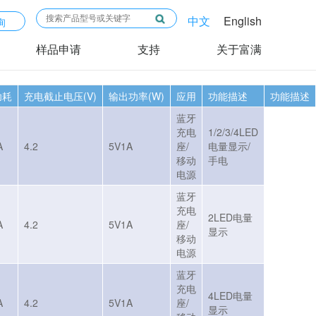
中文
English
询
样品申请
支持
关于富满
功耗
充电截止电压(V)
输出功率(W)
应用
功能描述
功能描述
蓝牙
充电
1/2/3/4LED
A
4.2
5V1A
座/
电量显示/
移动
手电
电源
蓝牙
充电
2LED电量
A
4.2
5V1A
座/
显示
移动
电源
蓝牙
充电
4LED电量
A
4.2
5V1A
座/
显示