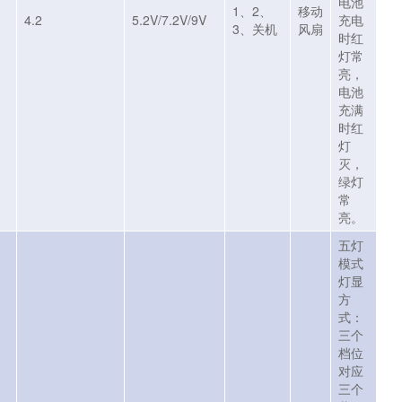
电池
1、2、
移动
4.2
5.2V/7.2V/9V
充电
3、关机
风扇
时红
灯常
亮，
电池
充满
时红
灯
灭，
绿灯
常
亮。
五灯
模式
灯显
方
式：
三个
档位
对应
三个