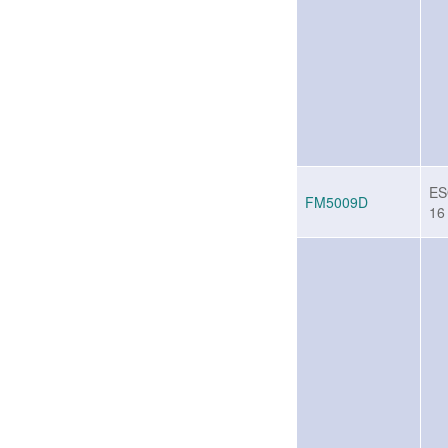
ES
FM5009D
16