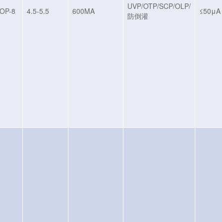
UVP/OTP/SCP/OLP/
OP-8
4.5-5.5
600MA
≤50μA
防倒灌