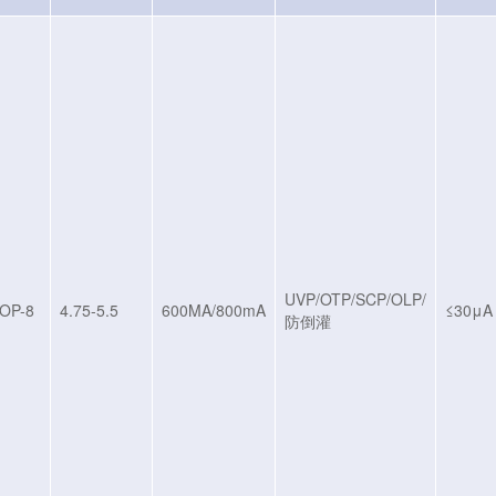
UVP/OTP/SCP/OLP/
OP-8
4.75-5.5
600MA/800mA
≤30μA
防倒灌