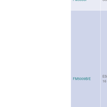
ES
FM5009B/E
16