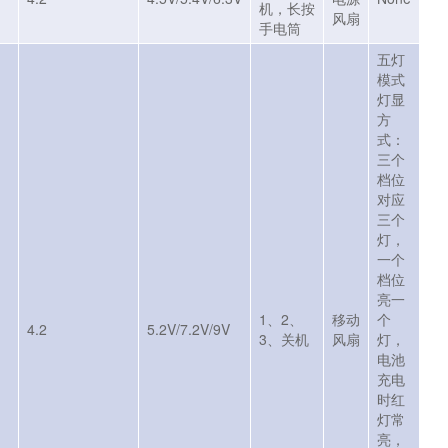
机，长按
风扇
手电筒
五灯
模式
灯显
方
式：
三个
档位
对应
三个
灯，
一个
档位
亮一
1、2、
移动
个
4.2
5.2V/7.2V/9V
3、关机
风扇
灯，
电池
充电
时红
灯常
亮，