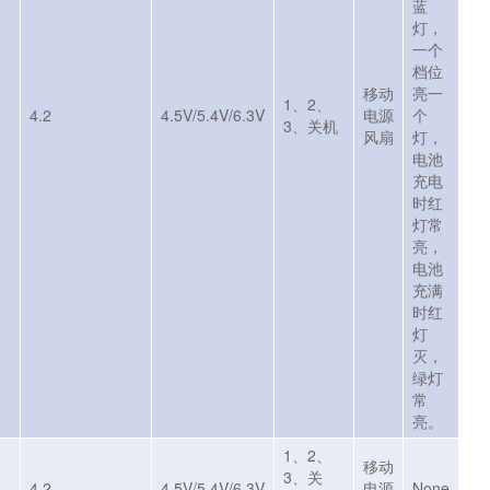
蓝
灯，
一个
档位
移动
亮一
1、2、
4.2
4.5V/5.4V/6.3V
电源
个
3、关机
风扇
灯，
电池
充电
时红
灯常
亮，
电池
充满
时红
灯
灭，
绿灯
常
亮。
1、2、
移动
3、关
4.2
4.5V/5.4V/6.3V
电源
None