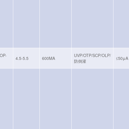
OP-
UVP/OTP/SCP/OLP/
4.5-5.5
600MA
≤50μA
防倒灌