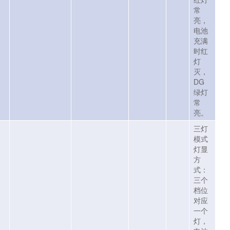
常
亮，
电池
充满
时红
灯
灭，
DG
绿灯
常
亮。
三灯
模式
灯显
方
式：
三个
档位
对应
一个
灯，