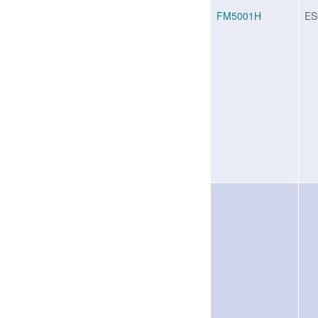
FM5001H
ES