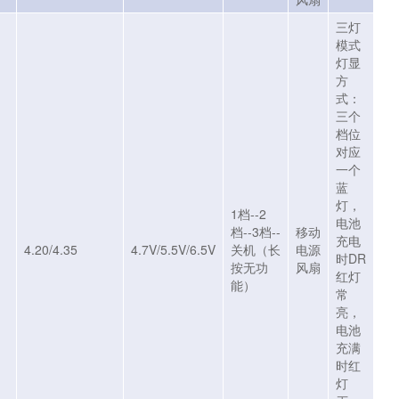
三灯
模式
灯显
方
式：
三个
档位
对应
一个
蓝
灯，
1档--2
电池
档--3档--
移动
充电
4.20/4.35
4.7V/5.5V/6.5V
关机（长
电源
时DR
按无功
风扇
红灯
能）
常
亮，
电池
充满
时红
灯