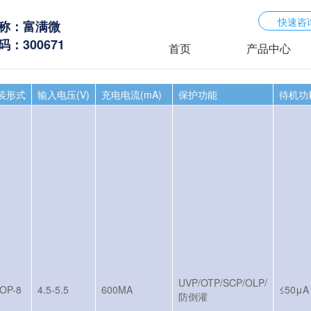
快速咨
称：富满微
：300671
首页
产品中心
装形式
输入电压(V)
充电电流(mA)
保护功能
待机功
UVP/OTP/SCP/OLP/
OP-8
4.5-5.5
600MA
≤50μA
防倒灌