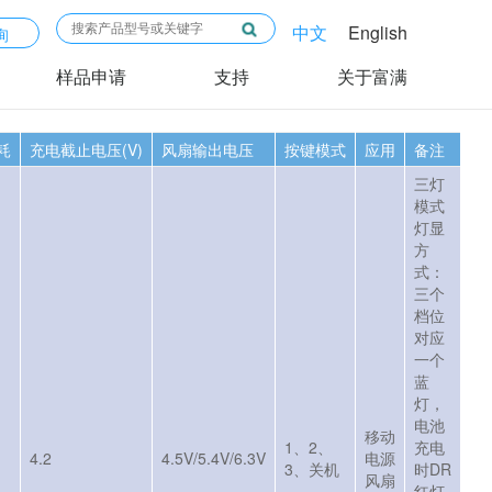
中文
English
询
样品申请
支持
关于富满
耗
充电截止电压(V)
风扇输出电压
按键模式
应用
备注
三灯
模式
灯显
方
式：
三个
档位
对应
一个
蓝
灯，
电池
移动
1、2、
充电
4.2
4.5V/5.4V/6.3V
电源
3、关机
时DR
风扇
红灯