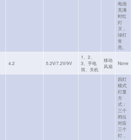
电池
充满
时红
灯
灭，
绿灯
常
亮。
1、2、
移动
4.2
5.2V/7.2V/9V
3、手电
None
风扇
筒、关机
四灯
模式
灯显
方
式：
三个
档位
对应
三个
灯，