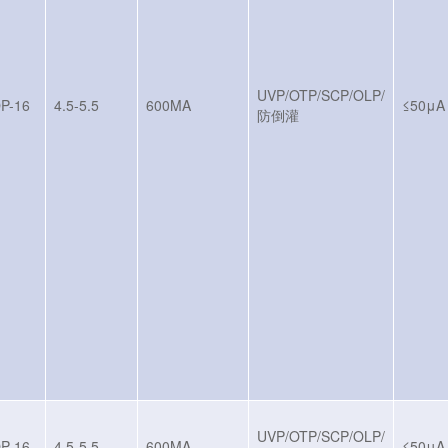
UVP/OTP/SCP/OLP/
P-16
4.5-5.5
600MA
≤50μA
防倒灌
UVP/OTP/SCP/OLP/
P-16
4.5-5.5
600MA
≤50μA