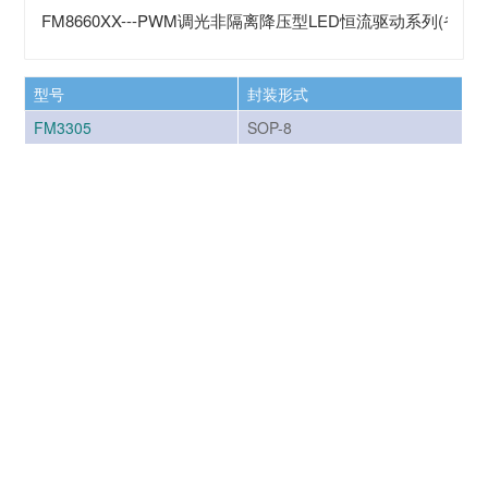
FM8660XX---PWM调光非隔离降压型LED恒流驱动系列(省续
型号
封装形式
FM3305
SOP-8