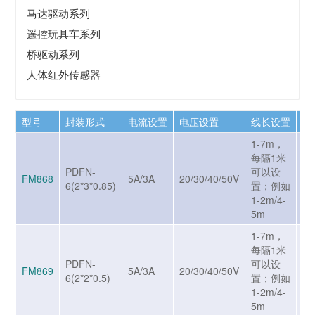
马达驱动系列
遥控玩具车系列
桥驱动系列
人体红外传感器
型号
封装形式
电流设置
电压设置
线长设置
U
1-7m，
每隔1米
可
PDFN-
可以设
FM868
5A/3A
20/30/40/50V
US
6(2*3*0.85)
置；例如
US
1-2m/4-
5m
1-7m，
每隔1米
可
PDFN-
可以设
FM869
5A/3A
20/30/40/50V
US
6(2*2*0.5)
置；例如
US
1-2m/4-
5m