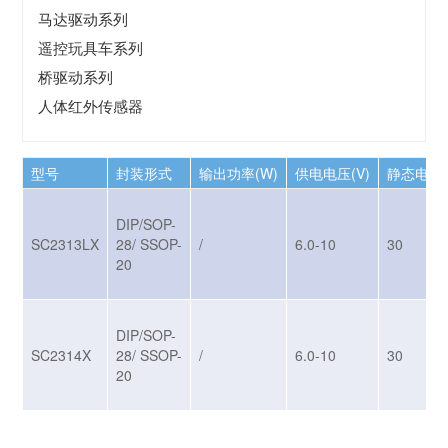
马达驱动系列
遥控玩具车系列
桥驱动系列
人体红外传感器
型号
封装形式
输出功率(W)
供电电压(V)
静态电流(
DIP/SOP-
SC2313LX
28/ SSOP-
/
6.0-10
30
20
DIP/SOP-
SC2314X
28/ SSOP-
/
6.0-10
30
20