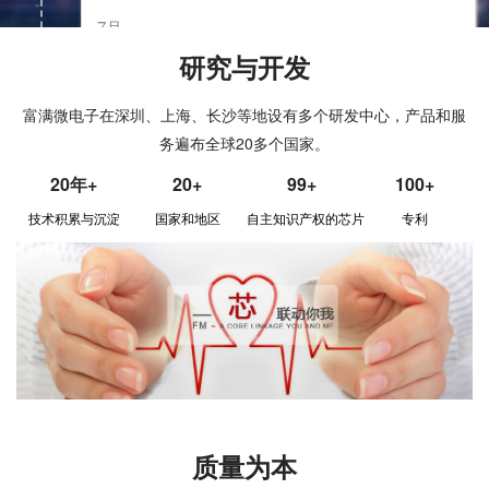
7月
深交所创业板挂牌上市
研究与开发
2017
11月
富满微电子在深圳、上海、长沙等地设有多个研发中心，产品和服
控股子公司“凌矽半导体”成立
务遍布全球20多个国家。
20年+
20+
99+
100+
4月
2015
技术积累与沉淀
国家和地区
自主知识产权的芯片
专利
控股子公司“云矽半导体”成立
7月
2014
富满电子完成股份制改造暨深圳市富满电子集团股份
有限公司成立
1月
质量为本
富满电子有限公司观澜分公司封装测试厂成立