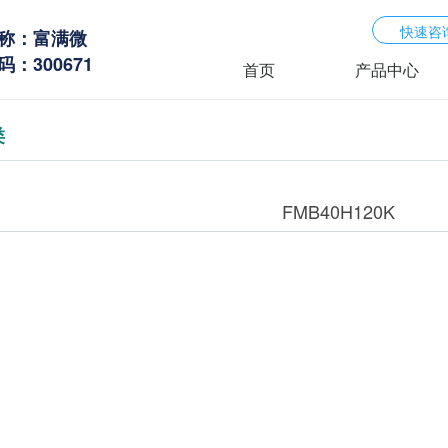
快速咨
称：富满微
：300671
首页
产品中心
类
FMB40H120K