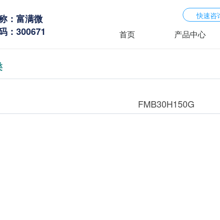
快速咨
称：富满微
：300671
首页
产品中心
类
FMB30H150G