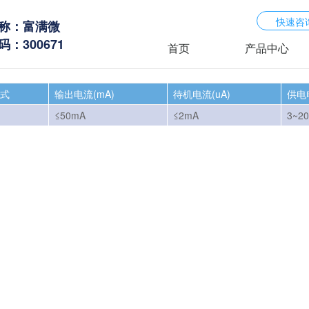
快速咨
称：富满微
：300671
首页
产品中心
形式
输出电流(mA)
待机电流(uA)
供电
≤50mA
≤2mA
3~2