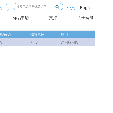
中文
English
询
样品申请
支持
关于富满
电压(V)
偏置电压
应用
0V
7mV
通用应用IC